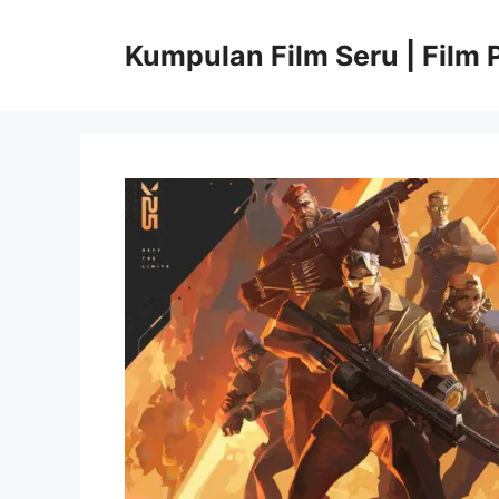
Langsung
ke
Kumpulan Film Seru | Film P
isi