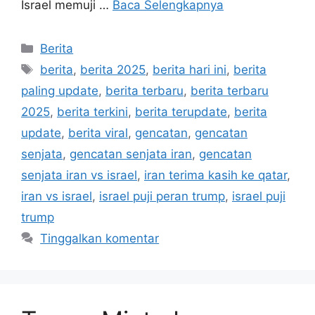
Israel memuji …
Baca Selengkapnya
Kategori
Berita
Tag
berita
,
berita 2025
,
berita hari ini
,
berita
paling update
,
berita terbaru
,
berita terbaru
2025
,
berita terkini
,
berita terupdate
,
berita
update
,
berita viral
,
gencatan
,
gencatan
senjata
,
gencatan senjata iran
,
gencatan
senjata iran vs israel
,
iran terima kasih ke qatar
,
iran vs israel
,
israel puji peran trump
,
israel puji
trump
Tinggalkan komentar