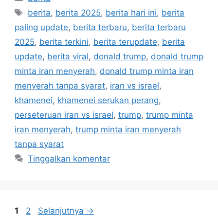
Tag
berita
,
berita 2025
,
berita hari ini
,
berita
paling update
,
berita terbaru
,
berita terbaru
2025
,
berita terkini
,
berita terupdate
,
berita
update
,
berita viral
,
donald trump
,
donald trump
minta iran menyerah
,
donald trump minta iran
menyerah tanpa syarat
,
iran vs israel
,
khamenei
,
khamenei serukan perang
,
perseteruan iran vs israel
,
trump
,
trump minta
iran menyerah
,
trump minta iran menyerah
tanpa syarat
Tinggalkan komentar
Halaman
Halaman
1
2
Selanjutnya
→