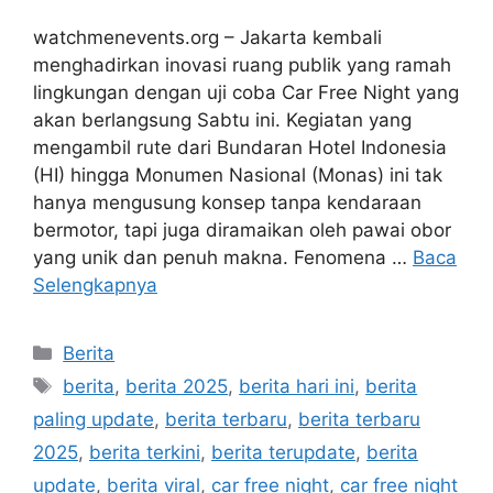
watchmenevents.org – Jakarta kembali
menghadirkan inovasi ruang publik yang ramah
lingkungan dengan uji coba Car Free Night yang
akan berlangsung Sabtu ini. Kegiatan yang
mengambil rute dari Bundaran Hotel Indonesia
(HI) hingga Monumen Nasional (Monas) ini tak
hanya mengusung konsep tanpa kendaraan
bermotor, tapi juga diramaikan oleh pawai obor
yang unik dan penuh makna. Fenomena …
Baca
Selengkapnya
Kategori
Berita
Tag
berita
,
berita 2025
,
berita hari ini
,
berita
paling update
,
berita terbaru
,
berita terbaru
2025
,
berita terkini
,
berita terupdate
,
berita
update
,
berita viral
,
car free night
,
car free night