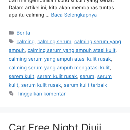
dan mengembalikan kondisi kulit yang sehat.
Dalam artikel ini, kita akan membahas tuntas
apa itu calming …
Baca Selengkapnya
Kategori
Berita
Tag
calming
,
calming serum
,
calming serum yang
ampuh
,
calming serum yang ampuh atasi kulit
,
calming serum yang ampuh atasi kulit rusak
,
calming serum yang ampuh mengatasi kulit
,
serem kulit
,
serem kulit rusak
,
serum
,
serum
kulit
,
serum kulit rusak
,
serum kulit terbaik
Tinggalkan komentar
Car Free Night Diuji