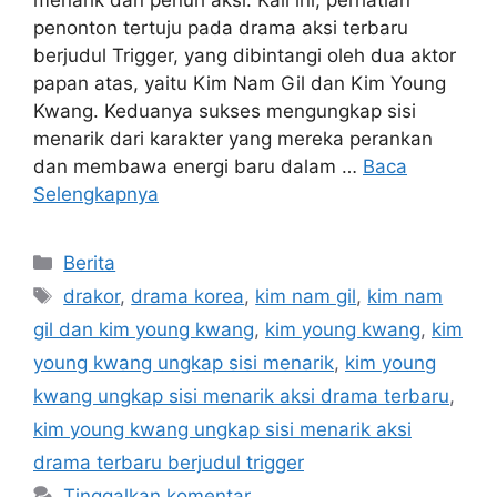
penonton tertuju pada drama aksi terbaru
berjudul Trigger, yang dibintangi oleh dua aktor
papan atas, yaitu Kim Nam Gil dan Kim Young
Kwang. Keduanya sukses mengungkap sisi
menarik dari karakter yang mereka perankan
dan membawa energi baru dalam …
Baca
Selengkapnya
Kategori
Berita
Tag
drakor
,
drama korea
,
kim nam gil
,
kim nam
gil dan kim young kwang
,
kim young kwang
,
kim
young kwang ungkap sisi menarik
,
kim young
kwang ungkap sisi menarik aksi drama terbaru
,
kim young kwang ungkap sisi menarik aksi
drama terbaru berjudul trigger
Tinggalkan komentar