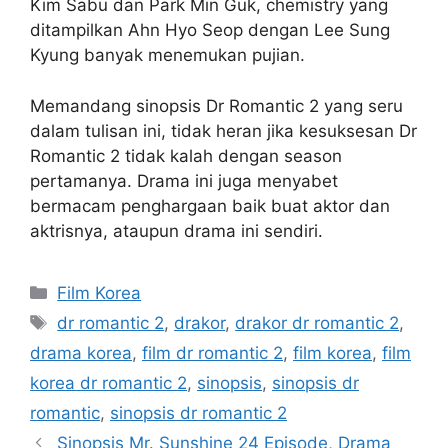
Kim Sabu dan Park Min Guk, chemistry yang
ditampilkan Ahn Hyo Seop dengan Lee Sung
Kyung banyak menemukan pujian.
Memandang sinopsis Dr Romantic 2 yang seru
dalam tulisan ini, tidak heran jika kesuksesan Dr
Romantic 2 tidak kalah dengan season
pertamanya. Drama ini juga menyabet
bermacam penghargaan baik buat aktor dan
aktrisnya, ataupun drama ini sendiri.
Kategori
Film Korea
Tag
dr romantic 2
,
drakor
,
drakor dr romantic 2
,
drama korea
,
film dr romantic 2
,
film korea
,
film
korea dr romantic 2
,
sinopsis
,
sinopsis dr
romantic
,
sinopsis dr romantic 2
Sinopsis Mr. Sunshine 24 Episode, Drama