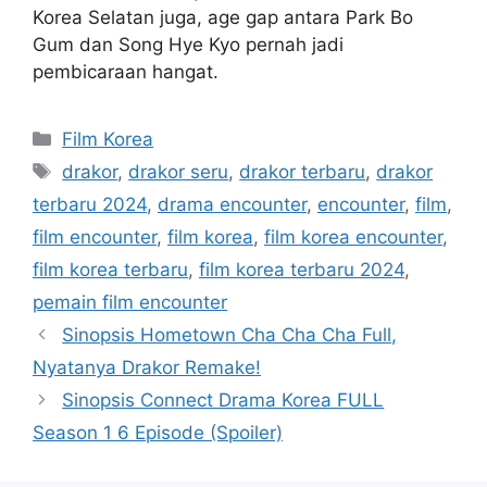
Korea Selatan juga, age gap antara Park Bo
Gum dan Song Hye Kyo pernah jadi
pembicaraan hangat.
Kategori
Film Korea
Tag
drakor
,
drakor seru
,
drakor terbaru
,
drakor
terbaru 2024
,
drama encounter
,
encounter
,
film
,
film encounter
,
film korea
,
film korea encounter
,
film korea terbaru
,
film korea terbaru 2024
,
pemain film encounter
Sinopsis Hometown Cha Cha Cha Full,
Nyatanya Drakor Remake!
Sinopsis Connect Drama Korea FULL
Season 1 6 Episode (Spoiler)