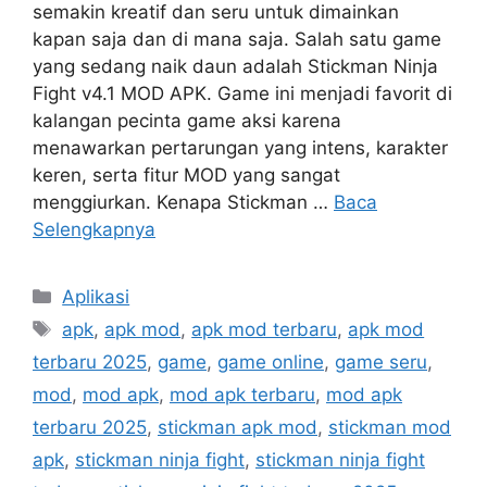
semakin kreatif dan seru untuk dimainkan
kapan saja dan di mana saja. Salah satu game
yang sedang naik daun adalah Stickman Ninja
Fight v4.1 MOD APK. Game ini menjadi favorit di
kalangan pecinta game aksi karena
menawarkan pertarungan yang intens, karakter
keren, serta fitur MOD yang sangat
menggiurkan. Kenapa Stickman …
Baca
Selengkapnya
Kategori
Aplikasi
Tag
apk
,
apk mod
,
apk mod terbaru
,
apk mod
terbaru 2025
,
game
,
game online
,
game seru
,
mod
,
mod apk
,
mod apk terbaru
,
mod apk
terbaru 2025
,
stickman apk mod
,
stickman mod
apk
,
stickman ninja fight
,
stickman ninja fight