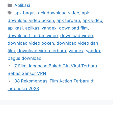
Kategori
Aplikasi
Tag
apk bagus
,
apk download video
,
apk
download video bokeh
,
apk terbaru
,
apk video
,
aplikasi
,
aplikasi yandex
,
download film
,
download film dan video
,
download video
,
download video bokeh
,
download video dan
film
,
download video terbaru
,
yandex
,
yandex
bagus download
7 Film Japanese Bokeh Girl Viral Terbaru
Bebas Sensor VPN
38 Rekomendasi Film Action Terbaru di
Indonesia 2023