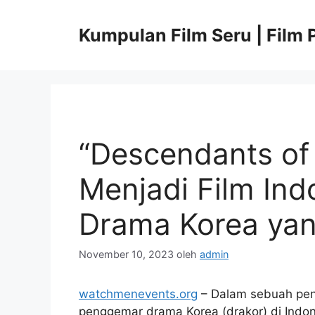
Langsung
ke
Kumpulan Film Seru | Film P
isi
“Descendants of
Menjadi Film In
Drama Korea ya
November 10, 2023
oleh
admin
watchmenevents.org
– Dalam sebuah pe
penggemar drama Korea (drakor) di Indo