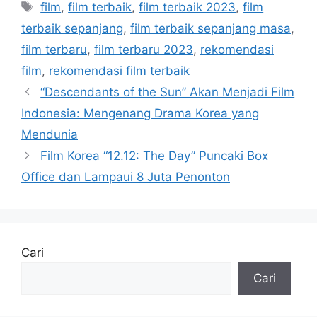
Tag
film
,
film terbaik
,
film terbaik 2023
,
film
terbaik sepanjang
,
film terbaik sepanjang masa
,
film terbaru
,
film terbaru 2023
,
rekomendasi
film
,
rekomendasi film terbaik
“Descendants of the Sun” Akan Menjadi Film
Indonesia: Mengenang Drama Korea yang
Mendunia
Film Korea “12.12: The Day” Puncaki Box
Office dan Lampaui 8 Juta Penonton
Cari
Cari