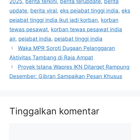
2025
,
berita terkini
,
berita terupdate
,
berita
update
,
berita viral
,
eks pejabat tinggi india
,
eks
pejabat tinggi india ikut jadi korban
,
korban
tewas pesawat
,
korban tewas pesawat india
air
,
pejabat india
,
pejabat tinggi india
Waka MPR Soroti Dugaan Pelanggaran
Aktivitas Tambang di Raja Ampat
Proyek Istana Wapres IKN Ditarget Rampung
Desember: Gibran Sampaikan Pesan Khusus
Tinggalkan komentar
Komentar