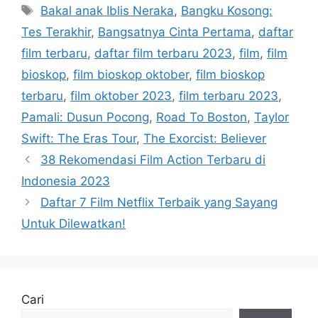
Tag
Bakal anak Iblis Neraka
,
Bangku Kosong:
Tes Terakhir
,
Bangsatnya Cinta Pertama
,
daftar
film terbaru
,
daftar film terbaru 2023
,
film
,
film
bioskop
,
film bioskop oktober
,
film bioskop
terbaru
,
film oktober 2023
,
film terbaru 2023
,
Pamali: Dusun Pocong
,
Road To Boston
,
Taylor
Swift: The Eras Tour
,
The Exorcist: Believer
38 Rekomendasi Film Action Terbaru di
Indonesia 2023
Daftar 7 Film Netflix Terbaik yang Sayang
Untuk Dilewatkan!
Cari