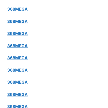
368MEGA
368MEGA
368MEGA
368MEGA
368MEGA
368MEGA
368MEGA
368MEGA
368MEGA