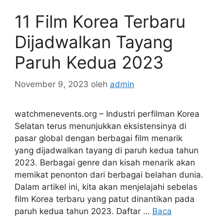
11 Film Korea Terbaru
Dijadwalkan Tayang
Paruh Kedua 2023
November 9, 2023
oleh
admin
watchmenevents.org – Industri perfilman Korea
Selatan terus menunjukkan eksistensinya di
pasar global dengan berbagai film menarik
yang dijadwalkan tayang di paruh kedua tahun
2023. Berbagai genre dan kisah menarik akan
memikat penonton dari berbagai belahan dunia.
Dalam artikel ini, kita akan menjelajahi sebelas
film Korea terbaru yang patut dinantikan pada
paruh kedua tahun 2023. Daftar …
Baca