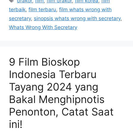
drakor
,
film
,
film drakor
,
film korea
,
film
terbaik
,
film terbaru
,
film whats wrong with
secretary
,
sinopsis whats wrong with secretary
,
Whats Wrong With Secretary
9 Film Bioskop
Indonesia Terbaru
Tayang 2024 yang
Bakal Menghipnotis
Penonton, Catat Saat
ini!