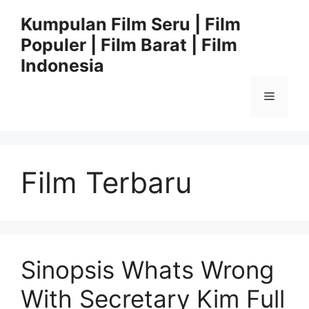
Langsung
Kumpulan Film Seru | Film
ke
Populer | Film Barat | Film
isi
Indonesia
Menu
Film Terbaru
Sinopsis Whats Wrong
With Secretary Kim Full