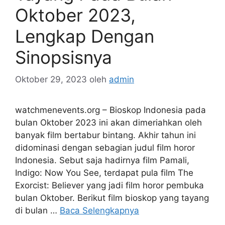
Oktober 2023,
Lengkap Dengan
Sinopsisnya
Oktober 29, 2023
oleh
admin
watchmenevents.org – Bioskop Indonesia pada
bulan Oktober 2023 ini akan dimeriahkan oleh
banyak film bertabur bintang. Akhir tahun ini
didominasi dengan sebagian judul film horor
Indonesia. Sebut saja hadirnya film Pamali,
Indigo: Now You See, terdapat pula film The
Exorcist: Believer yang jadi film horor pembuka
bulan Oktober. Berikut film bioskop yang tayang
di bulan …
Baca Selengkapnya