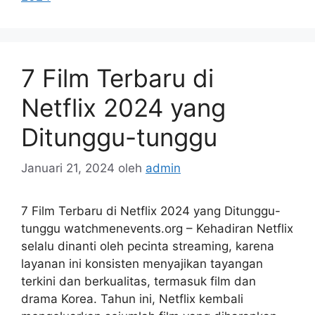
7 Film Terbaru di
Netflix 2024 yang
Ditunggu-tunggu
Januari 21, 2024
oleh
admin
7 Film Terbaru di Netflix 2024 yang Ditunggu-
tunggu watchmenevents.org – Kehadiran Netflix
selalu dinanti oleh pecinta streaming, karena
layanan ini konsisten menyajikan tayangan
terkini dan berkualitas, termasuk film dan
drama Korea. Tahun ini, Netflix kembali