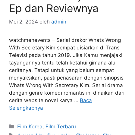
Ep dan Reviewnya
Mei 2, 2024
oleh
admin
watchmenevents – Serial drakor Whats Wrong
With Secretary Kim sempat disiarkan di Trans
Televisi pada tahun 2019. Jika Kamu menjajaki
tayangannya tentu telah ketahui gimana alur
ceritanya. Tetapi untuk yang belum sempat
menyaksikan, pasti penasaran dengan sinopsis
Whats Wrong With Secretary Kim. Serial drama
dengan genre komedi romantis ini dinaikan dari
cerita website novel karya …
Baca
Selengkapnya
Kategori
Film Korea
,
Film Terbaru
Tag