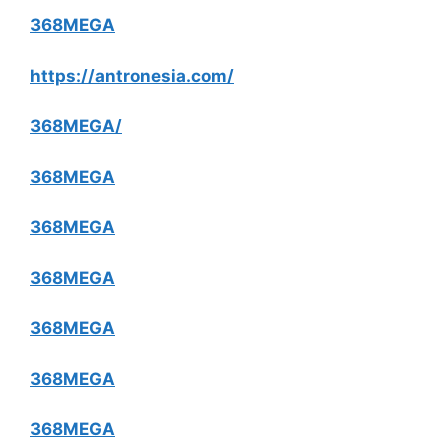
368MEGA
https://antronesia.com/
368MEGA/
368MEGA
368MEGA
368MEGA
368MEGA
368MEGA
368MEGA