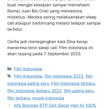
buat mengisi kesepian sampai memahami
Rama( Juan Bio One) yang memesona
misterius. Mereka sering melaksanakan sleep
call ataupun berbincang melalui telepon sampai
tertidur.
Cerita jadi menegangkan kala Dina kerap
menerima teror sleep call. Film Indonesia ini
akan tayang pada 7 September 2023.
Kategori
Film Indonesia
Tag
Film Indonesia
,
film indonesia 2023
,
film
indonesia paling seru
,
Film Indonesia terbaru
,
film indonesia terbaru 2023
,
film paling seru
,
film terbaru
,
movie indonesia
Info Bocoran RTP Slot Gacor Hari Ini 100%