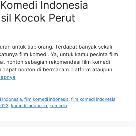
 Komedi Indonesia
sil Kocok Perut
uran untuk tiap orang. Terdapat banyak sekali
satunya film komedi. Ya, untuk kamu pecinta film
pat nonton sebagian rekomendasi film komedi
mu dapat nonton di bermacam platform ataupun
kapnya
i Indonesia
,
film komedi indonesia
,
film komedi indonesia
2023
,
komedi Indonesia
,
komedia