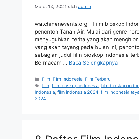
Maret 13, 2024
oleh
admin
watchmenevents.org – Film bioskop Indon
penonton Tanah Air. Mulai dari genre horo
menyuguhkan cerita yang akan menghipnot
yang akan tayang pada bulan ini, penonto
sebagian judul film bioskop Indonesia ter
Bermacam …
Baca Selengkapnya
Kategori
Film
,
Film Indonesia
,
Film Terbaru
Tag
film
,
film bioskop indonesia
,
film bioskop indon
Indonesia
,
film indonesia 2024
,
film indonesia ta
2024