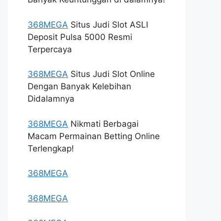
368MEGA
Situs Judi Slot ASLI
Deposit Pulsa 5000 Resmi
Terpercaya
368MEGA
Situs Judi Slot Online
Dengan Banyak Kelebihan
Didalamnya
368MEGA
Nikmati Berbagai
Macam Permainan Betting Online
Terlengkap!
368MEGA
368MEGA