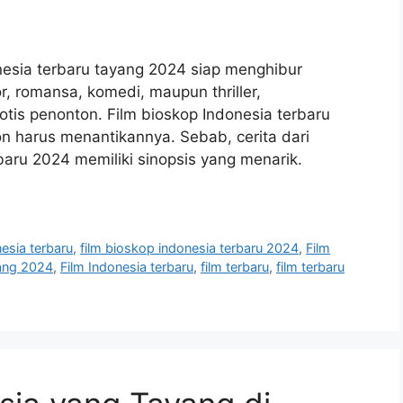
esia terbaru tayang 2024 siap menghibur
r, romansa, komedi, maupun thriller,
is penonton. Film bioskop Indonesia terbaru
n harus menantikannya. Sebab, cerita dari
baru 2024 memiliki sinopsis yang menarik.
esia terbaru
,
film bioskop indonesia terbaru 2024
,
Film
yang 2024
,
Film Indonesia terbaru
,
film terbaru
,
film terbaru