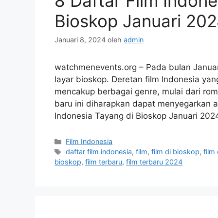
8 Daftar Film Indone
Bioskop Januari 20
Januari 8, 2024
oleh
admin
watchmenevents.org – Pada bulan Januar
layar bioskop. Deretan film Indonesia ya
mencakup berbagai genre, mulai dari roma
baru ini diharapkan dapat menyegarkan a
Indonesia Tayang di Bioskop Januari 2024
Kategori
Film Indonesia
Tag
daftar film indonesia
,
film
,
film di bioskop
,
film 
bioskop
,
film terbaru
,
film terbaru 2024