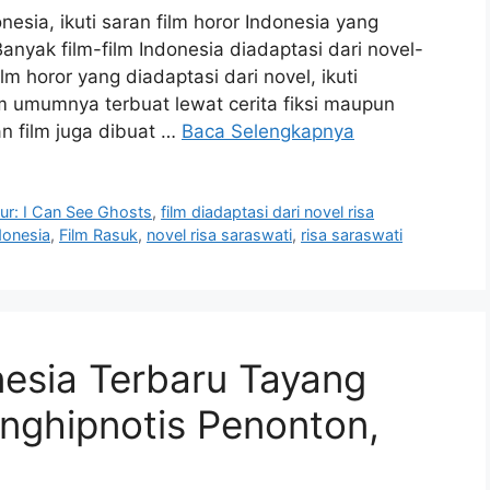
esia, ikuti saran film horor Indonesia yang
anyak film-film Indonesia diadaptasi dari novel-
lm horor yang diadaptasi dari novel, ikuti
ilm umumnya terbuat lewat cerita fiksi maupun
an film juga dibuat …
Baca Selengkapnya
ur: I Can See Ghosts
,
film diadaptasi dari novel risa
donesia
,
Film Rasuk
,
novel risa saraswati
,
risa saraswati
nesia Terbaru Tayang
nghipnotis Penonton,