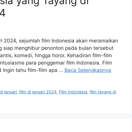
sia yang Tayang di
24
i 2024, sejumlah film Indonesia akan meramaikan
ng siap menghibur penonton pada bulan tersebut
ntis, komedi, hingga horor. Kehadiran film-film
ntusiasme para penggemar film Indonesia. Film
 Ingin tahu film-film apa …
Baca Selengkapnya
di januari
,
film di januari 2024
,
Film Indonesia
,
film tayang di